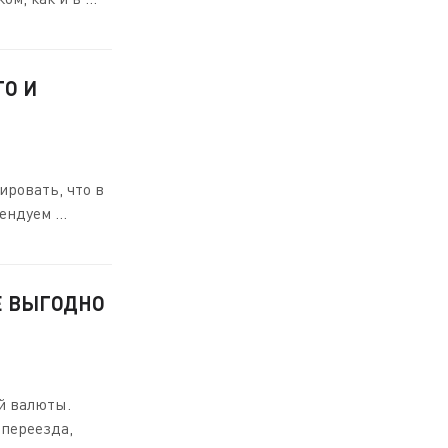
ГО И
ировать, что в
ндуем ...
Е ВЫГОДНО
й валюты.
 переезда,