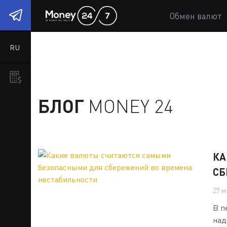
1
Обмен валют
RU
БЛОГ
MONEY 24
КА
СБ
27 м
В п
над