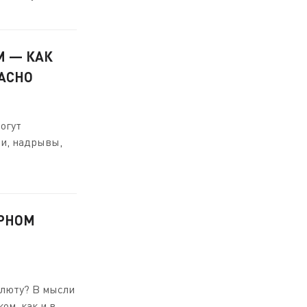
 — КАК
АСНО
огут
ти, надрывы,
ЕРНОМ
алюту? В мысли
, как и в ...