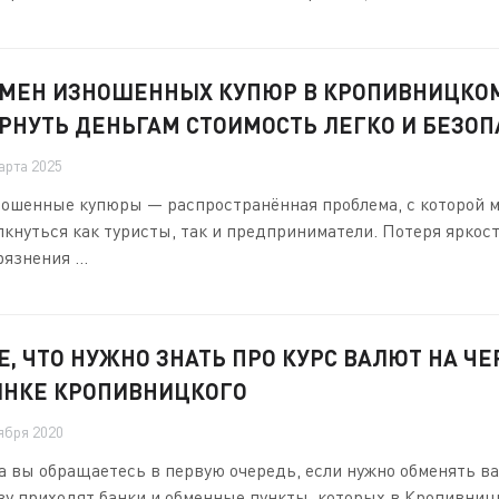
МЕН ИЗНОШЕННЫХ КУПЮР В КРОПИВНИЦКОМ
РНУТЬ ДЕНЬГАМ СТОИМОСТЬ ЛЕГКО И БЕЗОП
арта 2025
ошенные купюры — распространённая проблема, с которой м
лкнуться как туристы, так и предприниматели. Потеря яркос
рязнения ...
Е, ЧТО НУЖНО ЗНАТЬ ПРО КУРС ВАЛЮТ НА Ч
НКЕ КРОПИВНИЦКОГО
ября 2020
а вы обращаетесь в первую очередь, если нужно обменять в
зу приходят банки и обменные пункты, которых в Кропивницком