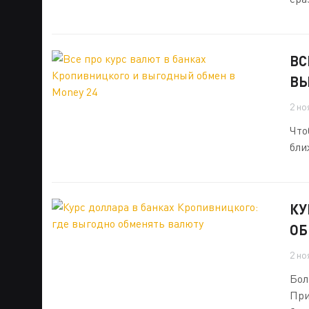
ВС
ВЫ
2 но
Что
бли
КУ
ОБ
2 но
Бол
При