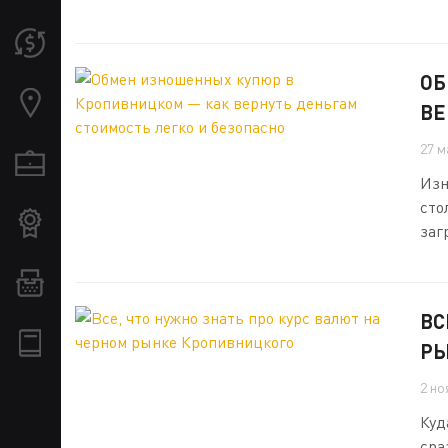
ОБ
ВЕ
27 м
Изн
сто
заг
ВС
РЫ
2 но
Куд
сра