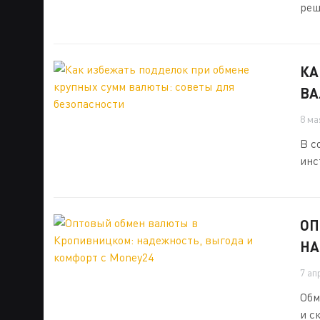
реш
КА
ВА
8 ма
В с
инс
ОП
НА
7 ап
Обм
и с